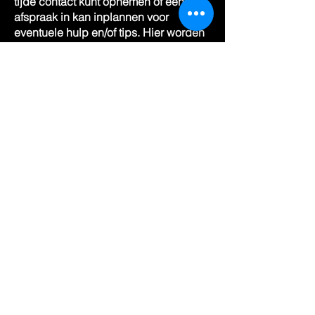
tijde contact kunt opnemen of een bel-
afspraak in kan inplannen voor
eventuele hulp en/of tips. Hier worden
geen extra kosten voor in rekening
gebracht, maar dit hoort bij het pakket.
Wat verdien je als zelfstandig
trouwambtenaar?
De verdiensten van een zelfstandig
trouwambtenaar liggen gemiddeld
tussen de 500 en 1500 euro per
ceremonie.
Wat kost de cursus en waar wordt deze
gegeven?
De cursus kost eenmalig 549,00 euro
(inclusief BTW) en wordt gegeven in
Tsjerke.
Ik heb interesse. Wat nu?
Laat me zo snel mogelijk via